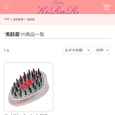
TOP
美容家電
美顔器
“
美顔器
”の商品一覧
1
件