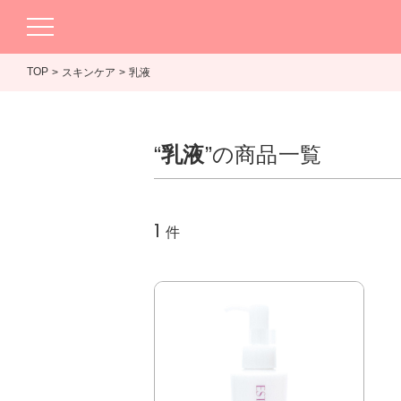
TOP
スキンケア
乳液
“
乳液
”の商品一覧
1
件