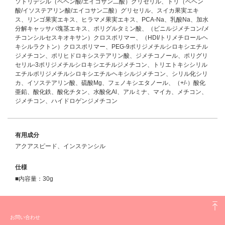
ソトリデシル（ベヘン酸/エイコサン二酸）グリセリル、トリ（ベヘン
酸/イソステアリン酸/エイコサン二酸）グリセリル、スイカ果実エキ
ス、リンゴ果実エキス、ヒラマメ果実エキス、PCA-Na、乳酸Na、加水
分解キャッサバ塊茎エキス、ポリグルタミン酸、（ビニルジメチコン/メ
チコンシルセスキオキサン）クロスポリマー、（HDI/トリメチロールヘ
キシルラクトン）クロスポリマー、PEG-9ポリジメチルシロキシエチル
ジメチコン、ポリヒドロキシステアリン酸、ジメチコノール、ポリグリ
セリル-3ポリジメチルシロキシエチルジメチコン、トリエトキシシリル
エチルポリジメチルシロキシエチルヘキシルジメチコン、シリル化シリ
カ、イソステアリン酸、硫酸Mg、フェノキシエタノール、（+/-）酸化
亜鉛、酸化鉄、酸化チタン、水酸化Al、アルミナ、マイカ、メチコン、
ジメチコン、ハイドロゲンジメチコン
有用成分
アクアスピード、インステンシル
仕様
■内容量：30g
お問い合わせ