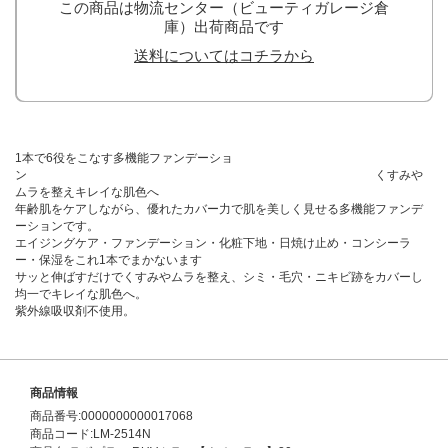
この商品は物流センター（ビューティガレージ倉
庫）出荷商品です
送料についてはコチラから
1本で6役をこなす多機能ファンデーショ
ン くすみや
ムラを整えキレイな肌色へ
年齢肌をケアしながら、優れたカバー力で肌を美しく見せる多機能ファンデ
ーションです。
エイジングケア・ファンデーション・化粧下地・日焼け止め・コンシーラ
ー・保湿をこれ1本でまかないます
サッと伸ばすだけでくすみやムラを整え、シミ・毛穴・ニキビ跡をカバーし
均一でキレイな肌色へ。
紫外線吸収剤不使用。
商品情報
商品番号:0000000000017068
商品コード:LM-2514N