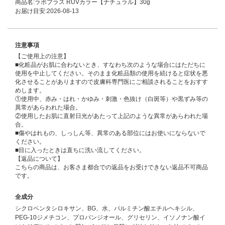
商品名:ラボプラス RUVカラー【ナチュラル】30g
お届け目安:2026-08-13
注意事項
【ご使用上の注意】
■化粧品がお肌に合わないとき、すなわち次のような場合にはただちに
使用を中止してください。そのまま化粧品類の使用を続けると症状を悪
化させることがありますので皮膚科専門医にご相談されることをおすす
めします。
①使用中、赤み・はれ・かゆみ・刺激・色抜け（白斑等）や黒ずみ等の
異常があらわれた場合。
②使用したお肌に直射日光があたって上記のような異常があらわれた場
合。
■傷やはれもの、しっしん等、異常のある部位にはお使いにならないで
ください。
■目に入ったときは直ちに洗い流してください。
【返品について】
こちらの商品は、お客さま都合での返品をお受けできない返品不可商品
です。
全成分
シクロペンタシロキサン、BG、水、パルミチン酸エチルヘキシル、
PEG-10ジメチコン、プロパンジオール、グリセリン、イソノナン酸イ