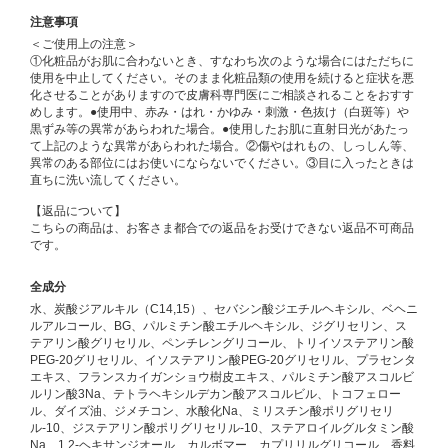
注意事項
＜ご使用上の注意＞
①化粧品がお肌に合わないとき、すなわち次のような場合にはただちに
使用を中止してください。そのまま化粧品類の使用を続けると症状を悪
化させることがありますので皮膚科専門医にご相談されることをおすす
めします。●使用中、赤み・はれ・かゆみ・刺激・色抜け（白斑等）や
黒ずみ等の異常があらわれた場合。●使用したお肌に直射日光があたっ
て上記のような異常があらわれた場合。②傷やはれもの、しっしん等、
異常のある部位にはお使いにならないでください。③目に入ったときは
直ちに洗い流してください。
【返品について】
こちらの商品は、お客さま都合での返品をお受けできない返品不可商品
です。
全成分
水、炭酸ジアルキル（C14,15）、セバシン酸ジエチルヘキシル、ベヘニ
ルアルコール、BG、パルミチン酸エチルヘキシル、ジグリセリン、ス
テアリン酸グリセリル、ペンチレングリコール、トリイソステアリン酸
PEG-20グリセリル、イソステアリン酸PEG-20グリセリル、プラセンタ
エキス、フランスカイガンショウ樹皮エキス、パルミチン酸アスコルビ
ルリン酸3Na、テトラヘキシルデカン酸アスコルビル、トコフェロー
ル、ダイズ油、ジメチコン、水酸化Na、ミリスチン酸ポリグリセリ
ル-10、ジステアリン酸ポリグリセリル-10、ステアロイルグルタミン酸
Na、1,2-ヘキサンジオール、カルボマー、カプリリルグリコール、香料