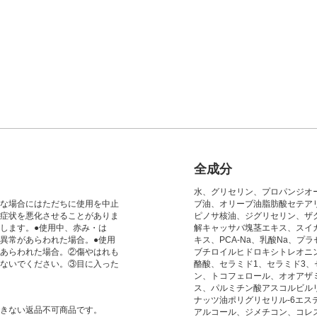
全成分
水、グリセリン、プロパンジオ
な場合にはただちに使用を中止
ブ油、オリーブ油脂肪酸セテア
症状を悪化させることがありま
ピノサ核油、ジグリセリン、ザ
します。●使用中、赤み・は
解キャッサバ塊茎エキス、スイ
異常があらわれた場合。●使用
キス、PCA-Na、乳酸Na、プ
あらわれた場合。②傷やはれも
ブチロイルヒドロキシトレオニ
ないでください。③目に入った
酪酸、セラミド1、セラミド3、
ン、トコフェロール、オオアザ
ス、パルミチン酸アスコルビル
ナッツ油ポリグリセリル-6エ
きない返品不可商品です。
アルコール、ジメチコン、コレス