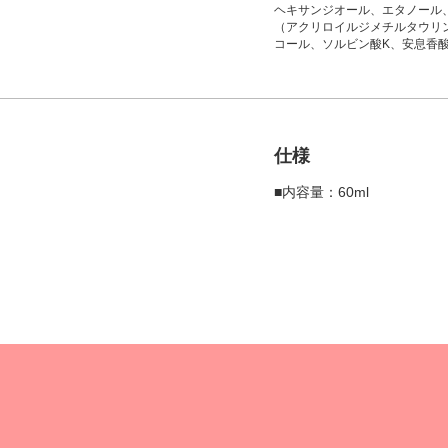
ヘキサンジオール、エタノール、
（アクリロイルジメチルタウリン
コール、ソルビン酸K、安息香酸
仕様
■内容量：60ml