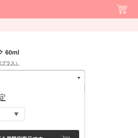
 60ml
ボプラス）
定