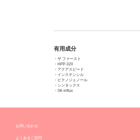
有用成分
・ザ ファースト
・HPP-320
・アクアスピード
・インステンシル
・ピクノジェノール
・シンタックス
・SK-influx
お問い合わせ
よくあるご質問