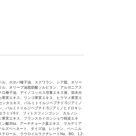
ール、ホホバ種子油、スクワラン、シア脂、オリー
リル、オリーブ油脂肪酸ソルビタン、アルガニアス
クロ種子油、デイノコッカス培養エキス液、加水分
カ果実エキス、リンゴ果実エキス、ヒラマメ果実エ
ラセンタエキス、パルミトイルジペプチド-5ジアミノ
ン、パルミトイルジペプチド-5ジアミノヒドロキシ
セラミド6Ⅱ、フィトスフィンゴシン、カルノシ
ミ果実エキス、フランスカイガンショウ樹皮エキ
リン酸3Na、アーチチョーク葉エキス、マカデミア
ステルズベヘネート、ダイズ油、レシチン、ベヘニル
テロール、ラウロイルラクチレートNa、BG、1,2-