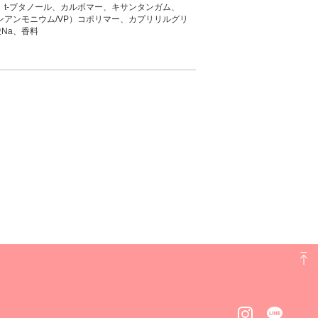
t-ブタノール、カルボマー、キサンタンガム、
アンモニウム/VP）コポリマー、カプリリルグリ
Na、香料