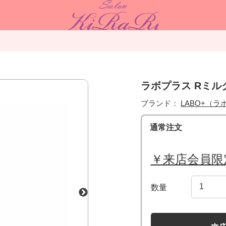
ラボプラス Rミルク
ブランド：
LABO+（ラ
通常注文
￥来店会員限
数量