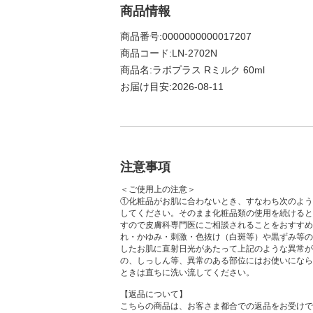
商品情報
商品番号:0000000000017207
商品コード:LN-2702N
商品名:ラボプラス Rミルク 60ml
お届け目安:2026-08-11
注意事項
＜ご使用上の注意＞
①化粧品がお肌に合わないとき、すなわち次のよう
してください。そのまま化粧品類の使用を続けると
すので皮膚科専門医にご相談されることをおすすめ
れ・かゆみ・刺激・色抜け（白斑等）や黒ずみ等の
したお肌に直射日光があたって上記のような異常が
の、しっしん等、異常のある部位にはお使いになら
ときは直ちに洗い流してください。
【返品について】
こちらの商品は、お客さま都合での返品をお受けで