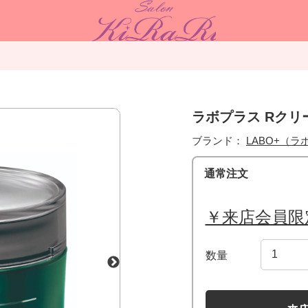
ラボプラス Rクリー
ブランド：
LABO+（ラ
通常注文
￥来店会員限
数量