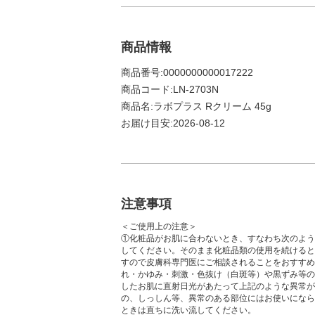
商品情報
商品番号:0000000000017222
商品コード:LN-2703N
商品名:ラボプラス Rクリーム 45g
お届け目安:2026-08-12
注意事項
＜ご使用上の注意＞
①化粧品がお肌に合わないとき、すなわち次のよう
してください。そのまま化粧品類の使用を続けると
すので皮膚科専門医にご相談されることをおすすめ
れ・かゆみ・刺激・色抜け（白斑等）や黒ずみ等の
したお肌に直射日光があたって上記のような異常が
の、しっしん等、異常のある部位にはお使いになら
ときは直ちに洗い流してください。