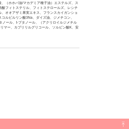
酸、（ホホバ油/マカデミア種子油）エステルズ、ス
肪酸フィトステリル、フィトステロールズ、レシチ
ル、オオアザミ果実エキス、フランスカイガンショ
スコルビルリン酸3Na、ダイズ油、ジメチコン、
エタノール、t-ブタノール、（アクリロイルジメチル
ポリマー、カプリリルグリコール、ソルビン酸K、安