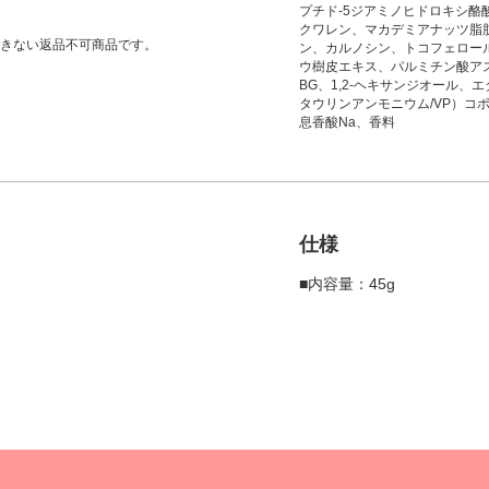
プチド-5ジアミノヒドロキシ酪
クワレン、マカデミアナッツ脂
きない返品不可商品です。
ン、カルノシン、トコフェロー
ウ樹皮エキス、パルミチン酸ア
BG、1,2-ヘキサンジオール、
タウリンアンモニウム/VP）コ
息香酸Na、香料
仕様
■内容量：45g