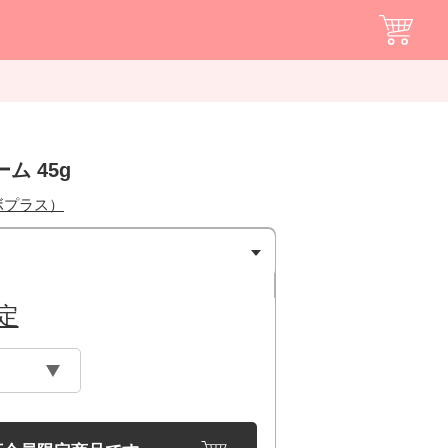
ム 45g
ボプラス）
定