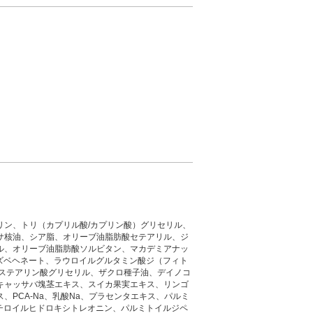
リン、トリ（カプリル酸/カプリン酸）グリセリル、
サ核油、シア脂、オリーブ油脂肪酸セテアリル、ジ
ル、オリーブ油脂肪酸ソルビタン、マカデミアナッ
ルズベヘネート、ラウロイルグルタミン酸ジ（フィト
、ステアリン酸グリセリル、ザクロ種子油、デイノコ
キャッサバ塊茎エキス、スイカ果実エキス、リンゴ
、PCA-Na、乳酸Na、プラセンタエキス、パルミ
ブチロイルヒドロキシトレオニン、パルミトイルジペ