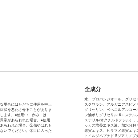
全成分
水、プロパンジオール、グリセ
な場合にはただちに使用を中止
スクワラン、アルガニアスピノ
症状を悪化させることがありま
グリセリン、ベヘニルアルコー
します。●使用中、赤み・は
ツ油ポリグリセリル-6エステ
異常があらわれた場合。●使用
ステリル/オクチルドデシル）
あらわれた場合。②傷やはれも
ッカス培養エキス液、加水分解
ないでください。③目に入った
果実エキス、ヒラマメ果実エキス
トイルジペプチド-5ジアミノ