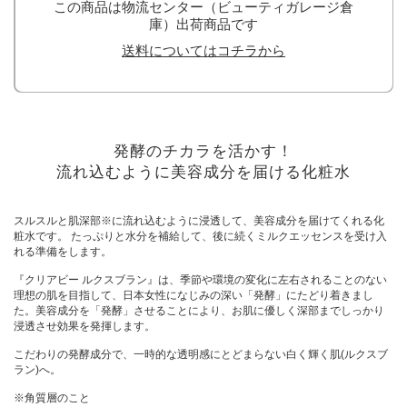
この商品は物流センター（ビューティガレージ倉
庫）出荷商品です
送料についてはコチラから
発酵のチカラを活かす！
流れ込むように美容成分を届ける化粧水
スルスルと肌深部※に流れ込むように浸透して、美容成分を届けてくれる化
粧水です。 たっぷりと水分を補給して、後に続くミルクエッセンスを受け入
れる準備をします。
『クリアビー ルクスブラン』は、季節や環境の変化に左右されることのない
理想の肌を目指して、日本女性になじみの深い「発酵」にたどり着きまし
た。美容成分を「発酵」させることにより、お肌に優しく深部までしっかり
浸透させ効果を発揮します。
こだわりの発酵成分で、一時的な透明感にとどまらない白く輝く肌(ルクスブ
ラン)へ。
※角質層のこと