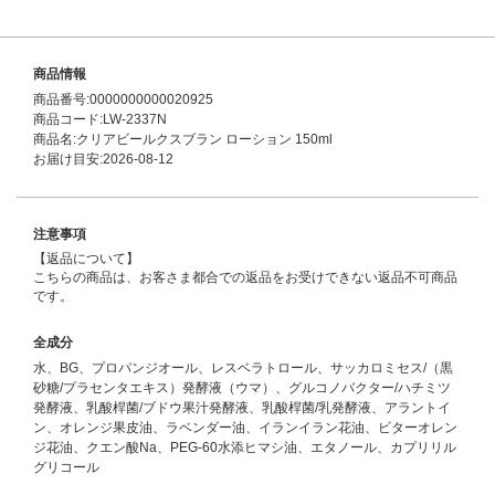
商品情報
商品番号:0000000000020925
商品コード:LW-2337N
商品名:クリアビールクスブラン ローション 150ml
お届け目安:2026-08-12
注意事項
【返品について】
こちらの商品は、お客さま都合での返品をお受けできない返品不可商品
です。
全成分
水、BG、プロパンジオール、レスベラトロール、サッカロミセス/（黒
砂糖/プラセンタエキス）発酵液（ウマ）、グルコノバクター/ハチミツ
発酵液、乳酸桿菌/ブドウ果汁発酵液、乳酸桿菌/乳発酵液、アラントイ
ン、オレンジ果皮油、ラベンダー油、イランイラン花油、ビターオレン
ジ花油、クエン酸Na、PEG-60水添ヒマシ油、エタノール、カプリリル
グリコール