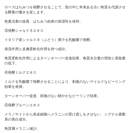
ローズはちみつを発酵させることで、肌の中に本来ある古い角質を代謝させ
る酵素の働きを促します。
色素沈着の改善、はちみつ由来の保湿性を保持。
③発酵シャルドネエキス
イタリア産シャルドネ（ぶどう）果汁を乳酸菌で発酵。
保湿作用と皮膚柔軟化作用を持つ成分。
角質柔軟化作用によるターンオーバー促進効果、角質水分量の増加と蒸散量
の低下。
④発酵ミルクエキス
ミルクを乳酸菌で発酵させることにより、刺激のないマイルドなピーリング
効果を発揮。
ターンオーバー促進、刺激のない穏やかなピーリング効果。
⑤発酵プルーンエキス
メラノサイトから表皮細胞へメラニンの受け渡しをさせない、シグナル遮断
系の美白成分。
角質層メラニン減少。