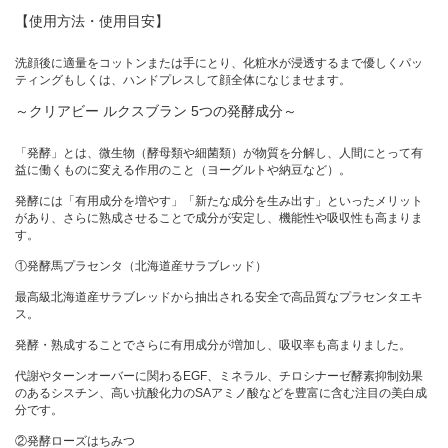
【使用方法・使用目安】
洗顔後に適量をコットンまたは手にとり、化粧水が浸透するまで優しくパッ
ティングもしくは、ハンドプレスして顔全体になじませます。
～クリアビー ルクスブラン 5つの発酵成分～
「発酵」とは、微生物（酵母類や細菌類）が物質を分解し、人間にとって有
益に働くものに変える作用のこと（ヨーグルトや納豆など）。
発酵には「有用成分を増やす」「新たな成分を生み出す」といったメリット
があり、さらに熟成させることで成分が安定し、機能性や吸収性も高まりま
す。
①発酵馬プラセンタ（北海道産サラブレッド）
最高級北海道産サラブレッドから抽出される安全で高品質なプラセンタエキ
ス。
発酵・熟成することでさらに有用成分が増加し、吸収率も高まりました。
代謝やターンオーバーに関わるEGF、ミネラル、チロシナーゼ酵素抑制効果
のあるシスチン、高い抗酸化力のSAアミノ酸などを豊富に含む注目の美白成
分です。
②発酵ローズはちみつ