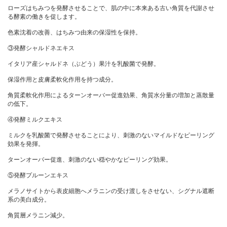
ローズはちみつを発酵させることで、肌の中に本来ある古い角質を代謝させ
る酵素の働きを促します。
色素沈着の改善、はちみつ由来の保湿性を保持。
③発酵シャルドネエキス
イタリア産シャルドネ（ぶどう）果汁を乳酸菌で発酵。
保湿作用と皮膚柔軟化作用を持つ成分。
角質柔軟化作用によるターンオーバー促進効果、角質水分量の増加と蒸散量
の低下。
④発酵ミルクエキス
ミルクを乳酸菌で発酵させることにより、刺激のないマイルドなピーリング
効果を発揮。
ターンオーバー促進、刺激のない穏やかなピーリング効果。
⑤発酵プルーンエキス
メラノサイトから表皮細胞へメラニンの受け渡しをさせない、シグナル遮断
系の美白成分。
角質層メラニン減少。