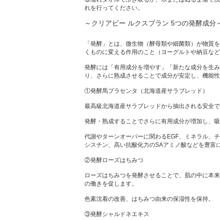
れを行ってください。
～クリアビー ルクスブラン 5つの発酵成分
「発酵」とは、微生物（酵母類や細菌類）が物質を
くものに変える作用のこと（ヨーグルトや納豆など
発酵には「有用成分を増やす」「新たな成分を生み
り、さらに熟成させることで成分が安定し、機能性
①発酵馬プラセンタ（北海道産サラブレッド）
最高級北海道産サラブレッドから抽出される安全で
発酵・熟成することでさらに有用成分が増加し、吸
代謝やターンオーバーに関わるEGF、ミネラル、
シスチン、高い抗酸化力のSAアミノ酸などを豊富
②発酵ローズはちみつ
ローズはちみつを発酵させることで、肌の中に本来
の働きを促します。
色素沈着の改善、はちみつ由来の保湿性を保持。
③発酵シャルドネエキス