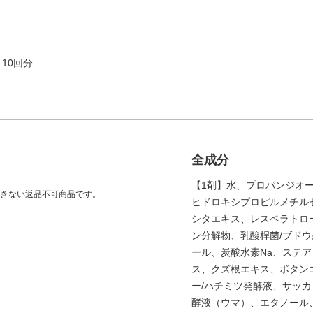
10回分
全成分
【1剤】水、プロパンジオ
きない返品不可商品です。
ヒドロキシプロピルメチル
シタエキス、レスベラトロ
ン分解物、乳酸桿菌/ブドウ
ール、炭酸水素Na、ステ
ス、クズ根エキス、ボタン
ー/ハチミツ発酵液、サッカ
酵液（ウマ）、エタノール