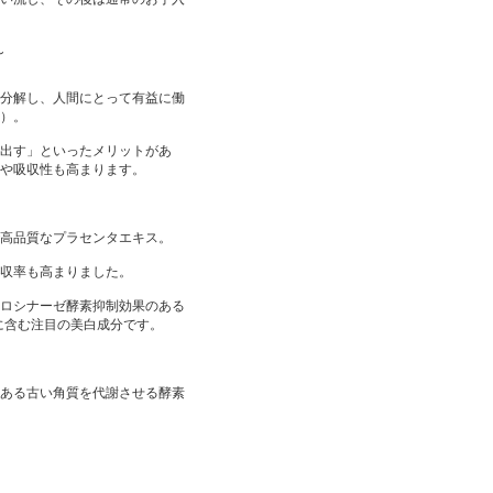
～
分解し、人間にとって有益に働
）。
出す」といったメリットがあ
や吸収性も高まります。
高品質なプラセンタエキス。
収率も高まりました。
チロシナーゼ酵素抑制効果のある
に含む注目の美白成分です。
ある古い角質を代謝させる酵素