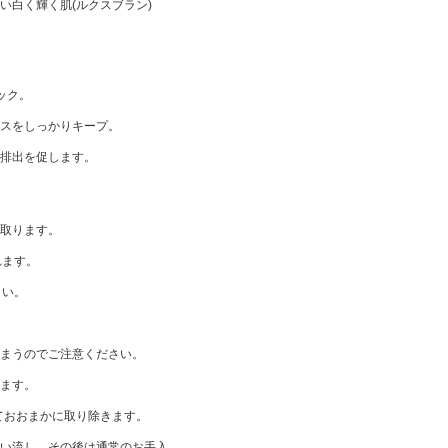
い白く輝く肌(ルクスブラン)
ック。
スをしっかりキープ。
排出を促します。
取ります。
れます。
さい。
まうのでご注意ください。
ます。
ておおまかに取り除きます。
い流し、その後は通常のお手入