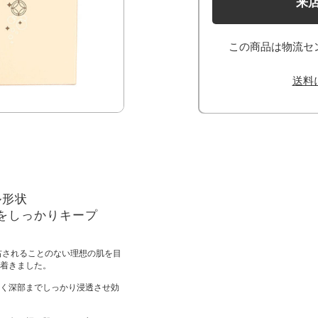
来
この商品は物流セ
送料
ル形状
をしっかりキープ
右されることのない理想の肌を目
着きました。
く深部までしっかり浸透させ効