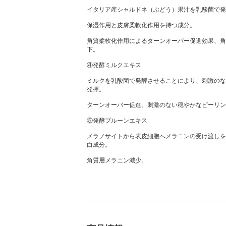
イタリア産シャルドネ（ぶどう）果汁を乳酸菌で発
保湿作用と皮膚柔軟化作用を持つ成分。
角質柔軟化作用によるターンオーバー促進効果、角
下。
④発酵ミルクエキス
ミルクを乳酸菌で発酵させることにより、刺激のな
発揮。
ターンオーバー促進、刺激のない穏やかなピーリン
⑤発酵プルーンエキス
メラノサイトから表皮細胞へメラニンの受け渡しを
白成分。
角質層メラニン減少。