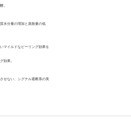
酵。
質水分量の増加と蒸散量の低
いマイルドなピーリング効果を
グ効果。
させない、シグナル遮断系の美