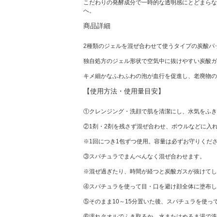
こだわりの発酵成分で一時的な透明感にとどまらな
へ。
商品詳細
2種類のジェルを混ぜ合わせて使うタイプの炭酸パ
独自処方のジェル形状で空気中に抜けやすい炭酸ガ
キメ細かなふわふわの泡が血行を促進し、老廃物の
【使用方法・使用量目安】
①クレンジング・洗顔で肌を清潔にし、水気をふき
②1剤・2剤を残さず混ぜ合わせ、ボウルなどに入
※1回につき1包ずつ使用。容量は必ずお守りくだ
③スパチュラでまんべんなく混ぜ合わせます。
※混ぜ過ぎたり、時間が経つと炭酸ガスが抜けてし
④スパチュラを使って目・口を避け顔全体に塗布し
⑤そのまま10～15分置いた後、スパチュラを使っ
⑥濡れタオルでふき取るか、水またはぬるま湯で洗