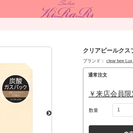
クリアビールクスブ
ブランド：
clear bee
通常注文
￥来店会員限
数量