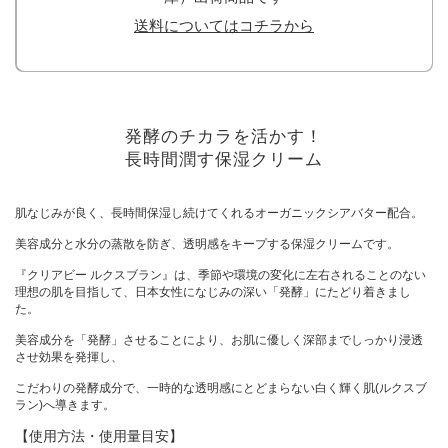
送料についてはコチラから
発酵のチカラを活かす！
長時間潤す保湿クリーム
肌なじみが良く、長時間保湿し続けてくれるオーガニックシアバター配合。
美容成分と水分の蒸散を防ぎ、透明感をキープする保湿クリームです。
『クリアビー ルクスブラン』は、季節や環境の変化に左右されることのない
理想の肌を目指して、日本女性になじみの深い「発酵」にたどり着きまし
た。
美容成分を「発酵」させることにより、お肌に優しく深部までしっかり浸透
させ効果を発揮し、
こだわりの発酵成分で、一時的な透明感にとどまらない白く輝く肌(ルクスブ
ラン)へ導きます。
【使用方法・使用量目安】