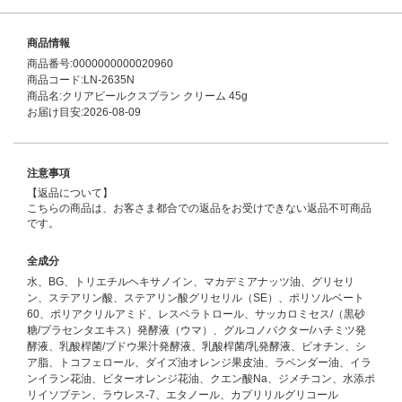
商品情報
商品番号:0000000000020960
商品コード:LN-2635N
商品名:クリアビールクスブラン クリーム 45g
お届け目安:2026-08-09
注意事項
【返品について】
こちらの商品は、お客さま都合での返品をお受けできない返品不可商品
です。
全成分
水、BG、トリエチルヘキサノイン、マカデミアナッツ油、グリセリ
ン、ステアリン酸、ステアリン酸グリセリル（SE）、ポリソルベート
60、ポリアクリルアミド、レスベラトロール、サッカロミセス/（黒砂
糖/プラセンタエキス）発酵液（ウマ）、グルコノバクター/ハチミツ発
酵液、乳酸桿菌/ブドウ果汁発酵液、乳酸桿菌/乳発酵液、ビオチン、シ
ア脂、トコフェロール、ダイズ油オレンジ果皮油、ラベンダー油、イラ
ンイラン花油、ビターオレンジ花油、クエン酸Na、ジメチコン、水添ポ
リイソブテン、ラウレス-7、エタノール、カプリリルグリコール