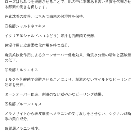
ローズはちみつを発酵させることで、肌の中に本来ある古い角質を代謝させ
る酵素の働きを促します。
色素沈着の改善、はちみつ由来の保湿性を保持。
③発酵シャルドネエキス
イタリア産シャルドネ（ぶどう）果汁を乳酸菌で発酵。
保湿作用と皮膚柔軟化作用を持つ成分。
角質柔軟化作用によるターンオーバー促進効果、角質水分量の増加と蒸散量
の低下。
④発酵ミルクエキス
ミルクを乳酸菌で発酵させることにより、刺激のないマイルドなピーリング
効果を発揮。
ターンオーバー促進、刺激のない穏やかなピーリング効果。
⑤発酵プルーンエキス
メラノサイトから表皮細胞へメラニンの受け渡しをさせない、シグナル遮断
系の美白成分。
角質層メラニン減少。