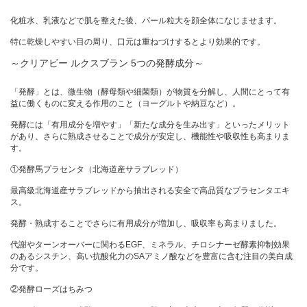
化粧水、乳液などで肌を整えた後、パール粒大を顔全体になじませます。
特に乾燥しやすい目の周り、口元は重ねづけするとより効果的です。
～クリアビー ルクスブラン 5つの発酵成分～
「発酵」とは、微生物（酵母類や細菌類）が物質を分解し、人間にとって有
益に働くものに変える作用のこと（ヨーグルトや納豆など）。
発酵には「有用成分を増やす」「新たな成分を生み出す」といったメリット
があり、さらに熟成させることで成分が安定し、機能性や吸収性も高まりま
す。
①発酵馬プラセンタ（北海道産サラブレッド）
最高級北海道産サラブレッドから抽出される安全で高品質なプラセンタエキ
ス。
発酵・熟成することでさらに有用成分が増加し、吸収率も高まりました。
代謝やターンオーバーに関わるEGF、ミネラル、チロシナーゼ酵素抑制効果
のあるシスチン、高い抗酸化力のSAアミノ酸などを豊富に含む注目の美白成
分です。
②発酵ローズはちみつ