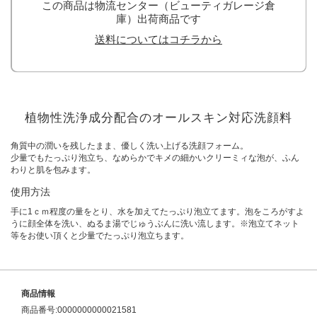
この商品は物流センター（ビューティガレージ倉
庫）出荷商品です
送料についてはコチラから
植物性洗浄成分配合のオールスキン対応洗顔料
角質中の潤いを残したまま、優しく洗い上げる洗顔フォーム。
少量でもたっぷり泡立ち、なめらかでキメの細かいクリーミィな泡が、ふん
わりと肌を包みます。
使用方法
手に1ｃｍ程度の量をとり、水を加えてたっぷり泡立てます。泡をころがすよ
うに顔全体を洗い、ぬるま湯でじゅうぶんに洗い流します。※泡立てネット
等をお使い頂くと少量でたっぷり泡立ちます。
商品情報
商品番号:0000000000021581