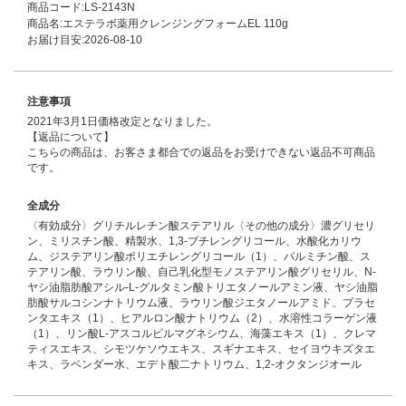
商品コード:LS-2143N
商品名:エステラボ薬用クレンジングフォームEL 110g
お届け目安:2026-08-10
注意事項
2021年3月1日価格改定となりました。
【返品について】
こちらの商品は、お客さま都合での返品をお受けできない返品不可商品
です。
全成分
〈有効成分〉グリチルレチン酸ステアリル〈その他の成分〉濃グリセリ
ン、ミリスチン酸、精製水、1,3-ブチレングリコール、水酸化カリウ
ム、ジステアリン酸ポリエチレングリコール（1）、パルミチン酸、ス
テアリン酸、ラウリン酸、自己乳化型モノステアリン酸グリセリル、N-
ヤシ油脂肪酸アシル-L-グルタミン酸トリエタノールアミン液、ヤシ油脂
肪酸サルコシンナトリウム液、ラウリン酸ジエタノールアミド、プラセ
ンタエキス（1）、ヒアルロン酸ナトリウム（2）、水溶性コラーゲン液
（1）、リン酸L-アスコルビルマグネシウム、海藻エキス（1）、クレマ
ティスエキス、シモツケソウエキス、スギナエキス、セイヨウキズタエ
キス、ラベンダー水、エデト酸二ナトリウム、1,2-オクタンジオール