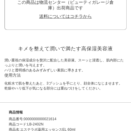
この商品は物流センター（ビューティガレージ倉
庫）出荷商品です
送料についてはコチラから
キメを整えて潤いで満たす高保湿美容液
潤い重視の保湿成分を贅沢に配合した美容液。スーッと浸透し、肌内部にた
っぷりと潤いを与えます。
ハリと透明感のあるみずみずしい素肌に導きます。
使用方法
化粧水で肌を整えたあと、3プッシュを手にとり、顔全体になじませます。
乾燥やハリ低下が気になる部分には重ねづけをしてください。
商品情報
商品番号:0000000000021614
商品コード:LB-2402N
商品名:エステラボ薬用エッセンスEL 60ml