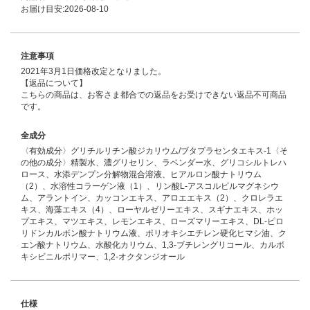
お届け目安:2026-08-10
注意事項
2021年3月1日価格改定となりました。
【返品について】
こちらの商品は、お客さま都合での返品をお受けできない返品不可商品
です。
全成分
〈有効成分〉グリチルリチン酸ジカリウム/ブタプラセンタエキス-1〈そ
の他の成分〉精製水、濃グリセリン、ラベンダー水、グリコシルトレハ
ロース、水添デンプン分解物混合溶液、ヒアルロン酸ナトリウム
（2）、水溶性コラーゲン液（1）、リン酸L-アスコルビルマグネシウ
ム、アラントイン、カッコンエキス、アロエエキス（2）、クロレラエ
キス、海藻エキス（4）、ローヤルゼリーエキス、スギナエキス、ホッ
プエキス、マツエキス、レモンエキス、ローズマリーエキス、DL-ピロ
リドンカルボン酸ナトリウム液、ポリオキシエチレン硬化ヒマシ油、ク
エン酸ナトリウム、水酸化カリウム、1,3-ブチレングリコール、カルボ
キシビニルポリマー、1,2-オクタンジオール
仕様