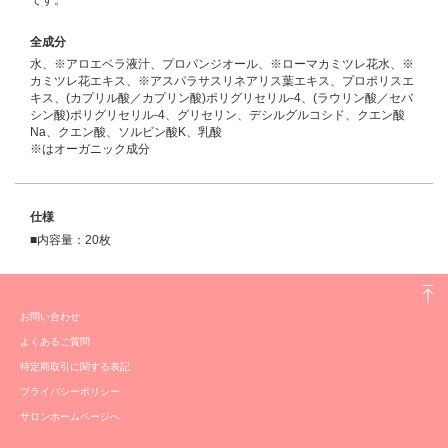
です。
全成分
水、※アロエベラ液汁、プロパンジオール、※ローマカミツレ花水、※
カミツレ花エキス、※アスパラサスリネアリス葉エキス、プロポリスエ
キス、(カプリル酸／カプリン酸)ポリグリセリル-4、(ラウリン酸／セバ
シン酸)ポリグリセリル-4、グリセリン、デシルグルコシド、クエン酸
Na、クエン酸、ソルビン酸K、乳酸
※はオーガニック成分
仕様
■内容量：20枚
お問い合わせ
よくあるご質問
特定商取引に関する表記
プライバシーポリシー
サロンホームページへ