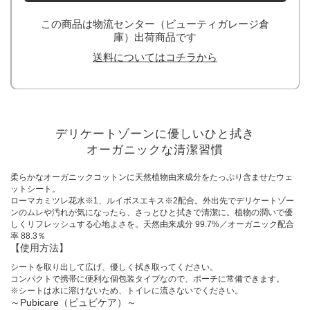
この商品は物流センター（ビューティガレージ倉
庫）出荷商品です
送料についてはコチラから
デリケートゾーンに優しいひと拭き
オーガニックな清潔習慣
柔らかなオーガニックコットンに天然植物由来成分をたっぷり含ませたウェ
ットシート。
ローマカミツレ花水※1、ルイボスエキス※2配合。外出先でデリケートゾー
ンのムレや汚れが気になったら、さっとひと拭きで清潔に。植物の潤いで優
しくリフレッシュする心地よさを。天然由来成分 99.7%／オーガニック配合
率 88.3％
【使用方法】
シートを取り出して広げ、優しく拭き取ってください。
コンパクトで携帯に便利な個包装タイプなので、ポーチに常備できます。
※シートは水に溶けないため、トイレに流さないでください。
～Pubicare（ピュビケア）～