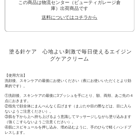
この商品は物流センター（ビューティガレージ倉
庫）出荷商品です
送料についてはコチラから
塗る針ケア 心地よい刺激で毎日使えるエイジン
グケアクリーム
【使用方法】
洗顔後、スキンケアの最後にお使いください（夜にお使いいただくとより効
果的です）。
①洗顔後、スキンケアの最後に3プッシュを手にとり、額、両頬、あご先の４
点におきます。
②指先で顔全体にまんべんなく広げます（まぶたや目の際などは、目に入ら
ないようご注意ください）。
③肌を下から上へ持ち上げるよう意識してマッサージしながら塗り込みます
（強くこすらないようご注意ください）。
④肌にスピキュールを押し込み、埋め込むように、手のひらで軽くハンドプ
レスします。