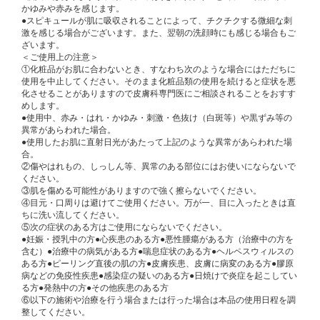
かゆみや赤みを感じます。
●スピキュールが肌に吸収されることによって、チクチクする微細な刺
激を感じる場合がございます。また、翌朝の洗顔時にも感じる場合もご
ざいます。
＜ご使用上の注意＞
①化粧品がお肌に合わないとき、すなわち次のような場合にはただちに
使用を中止してください。そのまま化粧品類の使用を続けると症状を悪
化させることがありますので皮膚科専門医にご相談されることをおすす
めします。
●使用中、赤み・はれ・かゆみ・刺激・色抜け（白斑等）や黒ずみ等の
異常があらわれた場合。
●使用したお肌に直射日光があたって上記のような異常があらわれた場
合。
②傷やはれもの、しっしん等、異常のある部位にはお使いにならないで
ください。
③肌を傷める可能性がありますので強く擦らないでください。
④目元・口周りは避けてご使用ください。万が一、目に入ったときは直
ちに洗い流してください。
⑤次の症状のある方はご使用にならないでください。
●妊娠・授乳中の方●心疾患のある方●悪性腫瘍がある方（治療中の方を
含む）●治療中の病気がある方●喘息症状のある方●ヘルペスウィルスの
ある方●ピーリング直後の肌の方●皮膚疾患、皮膚に病変のある方●膠原
病などの免疫性疾患●感染症の疑いのある方●日焼けで炎症を起こしてい
る方●発熱中の方●その他疾患のある方
⑥以下の施術や治療を行う場合または行った場合は本品の使用日程を調
整してください。