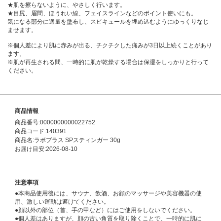
★肌を擦らないように、やさしく行います。
★目尻、眉間、ほうれい線、フェイスラインなどのポイント使いにも。
気になる部分に適量を塗布し、スピキュールを埋め込むようにゆっくりなじ
ませます。
※個人差により肌に赤みが出る、チクチクした痛みが3日以上続くことがあり
ます。
※肌が再生される間、一時的に肌が乾燥する場合は保湿をしっかりと行って
ください。
商品情報
商品番号:0000000000022752
商品コード:140391
商品名:ラボプラス SPスティンガー 30g
お届け目安:2026-08-10
注意事項
●本商品使用後には、サウナ、飲酒、お顔のマッサージや美容機器の使
用、激しい運動は避けてください。
●顔以外の部位（首、手の甲など）にはご使用をしないでください。
●個人差はありますが、顔の古い角質を取り除くことで、一時的に肌に