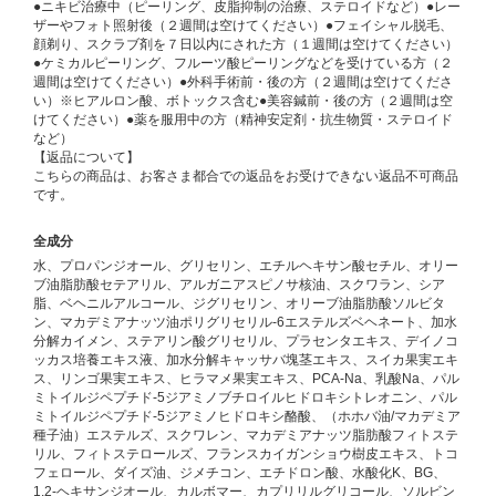
●ニキビ治療中（ピーリング、皮脂抑制の治療、ステロイドなど）●レー
ザーやフォト照射後（２週間は空けてください）●フェイシャル脱毛、
顔剃り、スクラブ剤を７日以内にされた方（１週間は空けてください）
●ケミカルピーリング、フルーツ酸ピーリングなどを受けている方（２
週間は空けてください）●外科手術前・後の方（２週間は空けてくださ
い）※ヒアルロン酸、ボトックス含む●美容鍼前・後の方（２週間は空
けてください）●薬を服用中の方（精神安定剤・抗生物質・ステロイド
など）
【返品について】
こちらの商品は、お客さま都合での返品をお受けできない返品不可商品
です。
全成分
水、プロパンジオール、グリセリン、エチルヘキサン酸セチル、オリー
ブ油脂肪酸セテアリル、アルガニアスピノサ核油、スクワラン、シア
脂、ベヘニルアルコール、ジグリセリン、オリーブ油脂肪酸ソルビタ
ン、マカデミアナッツ油ポリグリセリル-6エステルズベヘネート、加水
分解カイメン、ステアリン酸グリセリル、プラセンタエキス、デイノコ
ッカス培養エキス液、加水分解キャッサバ塊茎エキス、スイカ果実エキ
ス、リンゴ果実エキス、ヒラマメ果実エキス、PCA-Na、乳酸Na、パル
ミトイルジペプチド-5ジアミノブチロイルヒドロキシトレオニン、パル
ミトイルジペプチド-5ジアミノヒドロキシ酪酸、（ホホバ油/マカデミア
種子油）エステルズ、スクワレン、マカデミアナッツ脂肪酸フィトステ
リル、フィトステロールズ、フランスカイガンショウ樹皮エキス、トコ
フェロール、ダイズ油、ジメチコン、エチドロン酸、水酸化K、BG、
1,2-ヘキサンジオール、カルボマー、カプリリルグリコール、ソルビン