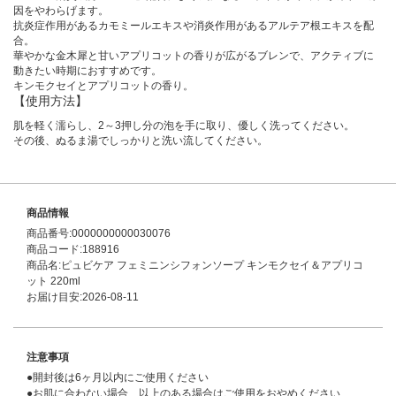
因をやわらげます。
抗炎症作用があるカモミールエキスや消炎作用があるアルテア根エキスを配
合。
華やかな金木犀と甘いアプリコットの香りが広がるブレンで、アクティブに
動きたい時期におすすめです。
キンモクセイとアプリコットの香り。
【使用方法】
肌を軽く濡らし、2～3押し分の泡を手に取り、優しく洗ってください。
その後、ぬるま湯でしっかりと洗い流してください。
商品情報
商品番号:0000000000030076
商品コード:188916
商品名:ピュビケア フェミニンシフォンソープ キンモクセイ＆アプリコ
ット 220ml
お届け目安:2026-08-11
注意事項
●開封後は6ヶ月以内にご使用ください
●お肌に合わない場合、以上のある場合はご使用をおやめください