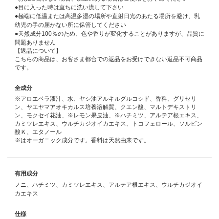
●目に入った時は直ちに洗い流して下さい
●極端に低温または高温多湿の場所や直射日光のあたる場所を避け、乳
幼児の手の届かない所に保管してください
●天然成分100％のため、色や香りが変化することがありますが、品質に
問題ありません
【返品について】
こちらの商品は、お客さま都合での返品をお受けできない返品不可商品
です。
全成分
※アロエベラ液汁、水、ヤシ油アルキルグルコシド、香料、グリセリ
ン、ヤエヤマアオキカルス培養溶解質、クエン酸、マルトデキストリ
ン、モクセイ花油、※レモン果皮油、※ハチミツ、アルテア根エキス、
カミツレエキス、ウルチカジオイカエキス、トコフェロール、ソルビン
酸Ｋ、エタノール
※はオーガニック成分です。香料は天然由来です。
有用成分
ノニ、ハチミツ、カミツレエキス、アルテア根エキス、ウルチカジオイ
カエキス
仕様