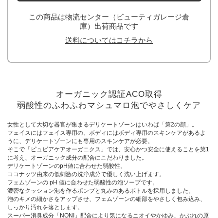
この商品は物流センター（ビューティガレージ倉
庫）出荷商品です
送料についてはコチラから
オーガニック認証ACO取得
弱酸性のふわふわマシュマロ泡でやさしくケア
女性として大切な器官が集まるデリケートゾーンはいわば「第2の顔」。
フェイスにはフェイス専用の、ボディにはボディ専用のスキンケアがあるよ
うに、デリケートゾーンにも専用のスキンケアが必要。
そこで「ピュビアケアオーガニクス」では、安心かつ安全に使えることを第1
に考え、オーガニック成分の配合にこだわりました。
デリケートゾーンのpH値に合わせた弱酸性。
ココナッツ由来の低刺激の洗浄成分で優しく洗い上げます。
フェムゾーンの pH 値に合わせた弱酸性の泡ソープです。
濃密なクッション泡を作るポンプと丸みのあるボトルを採用しました。
泡のキメの細かさをアップさせ、フェムゾーンの細部をやさしく包み込み、
しっかり汚れを落とします。
スーパー消臭成分「NONI」配合により気になるニオイやかゆみ、かぶれの原