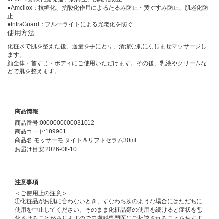
●Ameliox：抗糖化、抗酸化作用によるたるみ防止・黄ぐすみ防止、肌老化防
止
●InfraGuard：ブルーライトによる光老化を防ぐ
使用方法
化粧水で肌を整えた後、適量を手にとり、清潔な肌になじませマッサージし
ます。
顔全体・首すじ・ボディにご使用いただけます。その後、乳液やクリームな
どで肌を整えます。
商品情報
商品番号:0000000000031012
商品コード:189961
商品名:モッサーモ タイト＆リフトセラム30ml
お届け目安:2026-08-10
注意事項
＜ご使用上の注意＞
①化粧品がお肌に合わないとき、すなわち次のような場合にはただちに
使用を中止してください。そのまま化粧品類の使用を続けると症状を悪
化させることがありますので皮膚科専門医にご相談されることをおすす