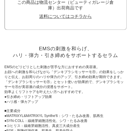
この商品は物流センター（ビューティガレージ倉
庫）出荷商品です
送料についてはコチラから
EMSの刺激を和らげ、
ハリ・弾力・引き締めをサポートするセラム
EMSのピリピリとした刺激が苦手な方におすすめの美容液。
お顔への刺激を和らげながら「デンキブラシモッサーモⓇ」の効果をしっか
りと伝え、お顔周りのハリや弾力のアップ、引き締め効果が期待できます。
「デンキブラシモッサーモⓇ」とセット使いが効果的で、デンキブラシモッ
サーモⓇが美容液の成分の浸透をサポート。
効率よくリフトケアを叶えたい方へおすすめです。
●引き締め・リフトアップ効果
●ハリ感・弾カアップ
■主要成分
●MATRIXYL&MATRIXYL Synthe'6：シワ・たるみ改善、肌再生
●SYN-COLL：線維芽細胞活性化、シワ・たるみ改善
●コヒリス：線維芽細胞活性、真皮三大成分産生
●EGF：新陳代謝促進、肌再生、肌老化防止