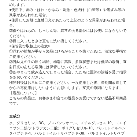
めします。
●使用中、赤み・はれ・かゆみ・刺激・色抜け（白斑等）や黒ずみ等の
異常があらわれた場合。
●使用したお肌に直射日光があたって上記のような異常があらわれた場
合。
②傷やはれもの、しっしん等、異常のある部位にはお使いにならないで
ください。
③目に入ったときは直ちに洗い流してください。
<保管及び取扱上の注意>
①汚れや雑菌が手から製品にひろがることを防ぐために、清潔な手指で
ご使用ください。
②乳幼児の手の届く場所、極端に高温、多湿状態または低温の場所、直
射日光のあたる場所には保管しないでください。
③あやまって飲み込んでしまった場合、ただちに医師の診断を受け指示
をあおいでください。
④開封後はお早めにご使用ください。一度使用した後、長期間放置して
からの再使用はしないようにお願いします。変質の原因になります。
【返品について】
こちらの商品は、お客さま都合での返品をお受けできない返品不可商品
です。
全成分
水、グリセリン、BG、プロパンジオール、メチルグルセス-10、（エイ
コサン二酸/テトラデカン二酸）ポリグリセリル-10、パルミトイルペン
タペプチド-4、パルミトイルトリペプチド-38、パルミトイルトリペプ