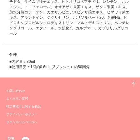
チド-5、ライムギ種子エキス、ヒトオリゴペプチド-1、レシチン、カル
ノシン、トコフェロール、オオアザミ果実エキス、ザクロ果実エキス、
加水分解コラーゲン、カエサルピニアスピノサ莢エキス、ヒマワリ芽エ
キス、アラントイン、ジグリセリン、ポリソルベート20、乳酸Na、ヒ
ドロキシプロピルシクロデキストリン、マルトデキストリン、ペンチレ
ングリコール、エタノール、水酸化K、カルボマー、カプリリルグリコ
ール
仕様
■内容量：30ml
■使用目安：1回約0.6ml（3プッシュ）約50回分
お問い合わせ
よくあるご質問
特定商取引に関する表記
プライバシーポリシー
サロンホームページへ