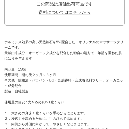
この商品は店舗出荷商品です
送料についてはコチラから
ホルミシス効果の高い天然鉱石を5%配合した、オリジナルのマッサージクリ
ームです。
天然由来成分、オーガニック成分を配合した独自の処方で、年齢を重ねた肌
にはりを与えます
内容量 150g
使用期間 開封後２ヶ月～３ヶ月
その他 鉱物油・パラペン・BG・合成香料・合成着色料フリー、オーガニッ
ク成分配合
製造 自社製造
使用量の目安 : 大きめの真珠1粒くらい
１．大きめの真珠１粒くらいを手のひらにとります。
２．浸透力を高めるために、手のひらで温めます。
３．内側から外側に向かって、やさしくなじませます。