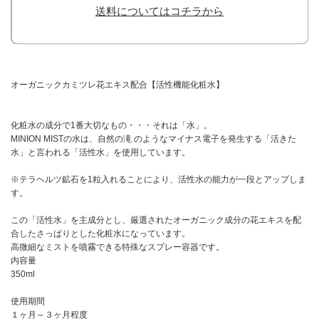
送料についてはコチラから
オーガニックカミツレ花エキス配合【活性機能化粧水】
化粧水の成分で1番大切なもの・・・それは「水」。
MINION MISTの水は、自然の滝 のようなマイナス電子を発生する「活きた
水」と言われる「活性水」を使用しています。
※テラヘルツ鉱石を1粒入れることにより、活性水の能力が一段とアップしま
す。
この「活性水」を主成分とし、厳選されたオーガニック成分の花エキスを配
合したさっぱりとした化粧水になっています。
高微細なミストを噴霧できる特殊なスプレー容器です。
内容量
350ml
使用期間
１ヶ月～３ヶ月程度