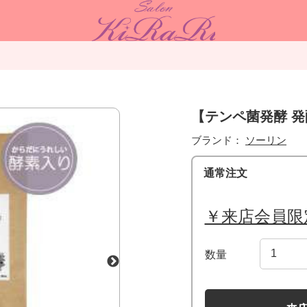
【テンペ菌発酵 発
ブランド：
ソーリン
通常注文
￥来店会員限
数量