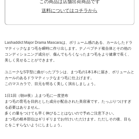
この商品は店舗出荷商品です
送料についてはコチラから
Lashaddict Major Drama Mascaraは、ボリューム感のある、カールしたドラ
マティックなまつ毛を瞬時に作り出します。ナノペプチド複合体とその他の
コンディショニング成分が、傷んでもろくなったまつ毛をより健康で長く、
美しく見せることができます。
ユニークなS字型に曲がったブラシは、まつ毛の1本1本に届き、ボリュームと
カールのあるドラマティックなまつ毛に仕上げます。
このマスカラで、目元を明るく美しく演出しましょう。
1日1回（朝or夜）上まつ毛に一度塗布
まつ毛の育毛を目的とした成分が配合された美容液です。たっぷりつけすぎ
る必要はありません。
多くの量をつけても早く伸びることはないので予めご注意下さい。
まつ毛の根本部位はギリギリまでお付けいただけます。ただしその後、目も
とをこすらないようにしましょう。