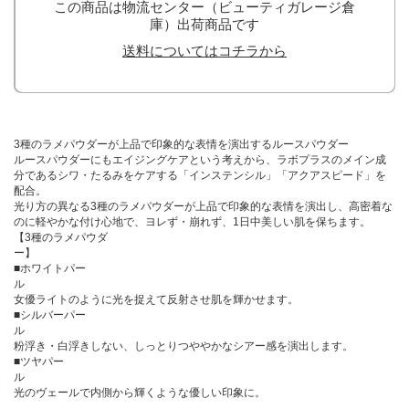
この商品は物流センター（ビューティガレージ倉
庫）出荷商品です
送料についてはコチラから
3種のラメパウダーが上品で印象的な表情を演出するルースパウダー
ルースパウダーにもエイジングケアという考えから、ラボプラスのメイン成
分であるシワ・たるみをケアする「インステンシル」「アクアスピード」を
配合。
光り方の異なる3種のラメパウダーが上品で印象的な表情を演出し、高密着な
のに軽やかな付け心地で、ヨレず・崩れず、1日中美しい肌を保ちます。
【3種のラメパウダ
ー
■ホワイトパー
女優ライトのように光を捉えて反射させ肌を輝かせます。
■シルバーパー
粉浮き・白浮きしない、しっとりつややかなシアー感を演出します。
■ツヤパー
光のヴェールで内側から輝くような優しい印象に。