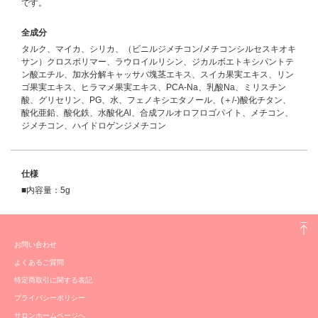
です。
全成分
タルク、マイカ、シリカ、（ビニルジメチコン/メチコンシルセスキオキ
サン）クロスポリマー、ラウロイルリシン、ジカルボエトキシパントテ
ン酸エチル、加水分解キャッサバ塊茎エキス、スイカ果実エキス、リン
ゴ果実エキス、ヒラマメ果実エキス、PCA-Na、乳酸Na、ミリスチン
酸、グリセリン、PG、水、フェノキシエタノール、(＋/-)酸化チタン、
酸化亜鉛、酸化鉄、水酸化Al、合成フルオロフロゴパイト、メチコン、
ジメチコン、ハイドロゲンジメチコン
仕様
■内容量：5g
お問い合わせ
よくあるご質問
特定商取引に関する表記
プライバシーポリシー
サロンホームページへ