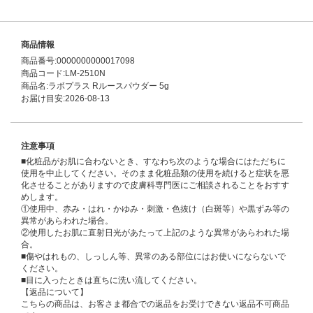
商品情報
商品番号:0000000000017098
商品コード:LM-2510N
商品名:ラボプラス Rルースパウダー 5g
お届け目安:2026-08-13
注意事項
■化粧品がお肌に合わないとき、すなわち次のような場合にはただちに
使用を中止してください。そのまま化粧品類の使用を続けると症状を悪
化させることがありますので皮膚科専門医にご相談されることをおすす
めします。
①使用中、赤み・はれ・かゆみ・刺激・色抜け（白斑等）や黒ずみ等の
異常があらわれた場合。
②使用したお肌に直射日光があたって上記のような異常があらわれた場
合。
■傷やはれもの、しっしん等、異常のある部位にはお使いにならないで
ください。
■目に入ったときは直ちに洗い流してください。
【返品について】
こちらの商品は、お客さま都合での返品をお受けできない返品不可商品