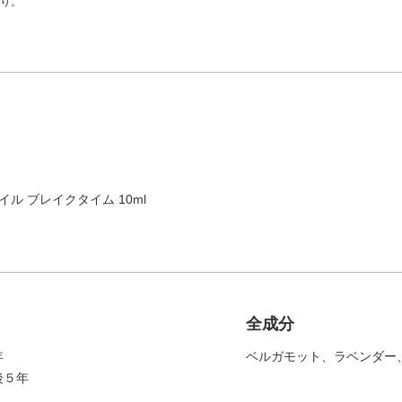
り。
ル ブレイクタイム 10ml
全成分
年
ベルガモット、ラベンダー
造後５年