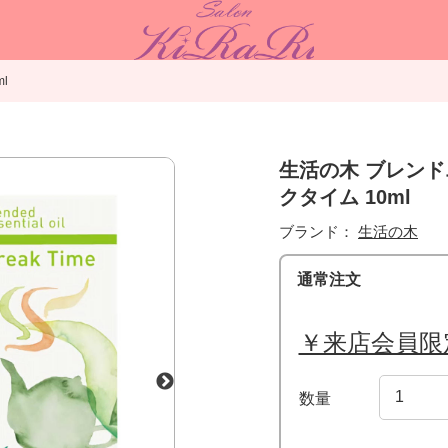
l
生活の木 ブレン
クタイム 10ml
ブランド：
生活の木
通常注文
￥来店会員限
数量