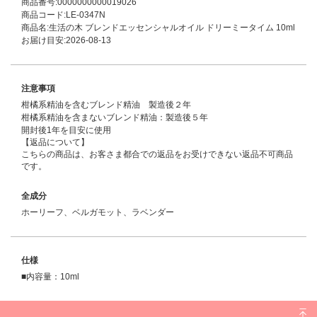
商品番号:0000000000019026
商品コード:LE-0347N
商品名:生活の木 ブレンドエッセンシャルオイル ドリーミータイム 10ml
お届け目安:2026-08-13
注意事項
柑橘系精油を含むブレンド精油 製造後２年
柑橘系精油を含まないブレンド精油：製造後５年
開封後1年を目安に使用
【返品について】
こちらの商品は、お客さま都合での返品をお受けできない返品不可商品
です。
全成分
ホーリーフ、ベルガモット、ラベンダー
仕様
■内容量：10ml