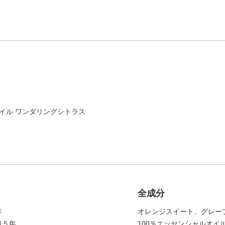
イル ワンダリングシトラス
全成分
年
オレンジスイート、グレー
造後５年
100％エッセンシャルオイ