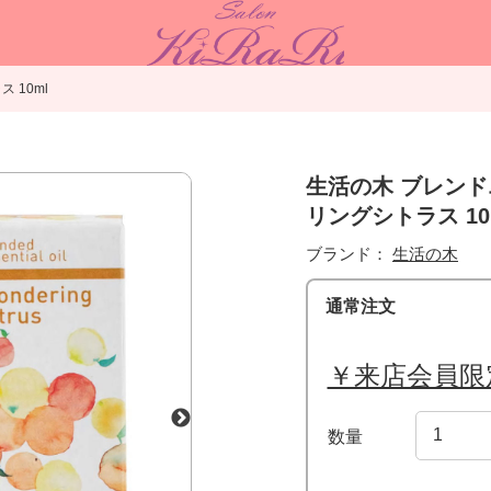
 10ml
生活の木 ブレン
リングシトラス 10
ブランド：
生活の木
通常注文
￥来店会員限
数量