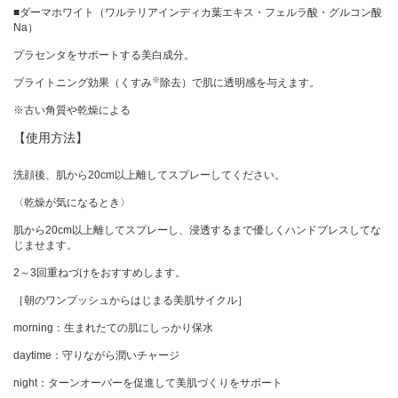
■ダーマホワイト（ワルテリアインディカ葉エキス・フェルラ酸・グルコン酸
Na）
プラセンタをサポートする美白成分。
※
ブライトニング効果（くすみ
除去）で肌に透明感を与えます。
※古い角質や乾燥による
【使用方法】
洗顔後、肌から20cm以上離してスプレーしてください。
〈乾燥が気になるとき〉
肌から20cm以上離してスプレーし、浸透するまで優しくハンドプレスしてな
じませます。
2～3回重ねづけをおすすめします。
［朝のワンプッシュからはじまる美肌サイクル］
morning：生まれたての肌にしっかり保水
daytime：守りながら潤いチャージ
night：ターンオーバーを促進して美肌づくりをサポート