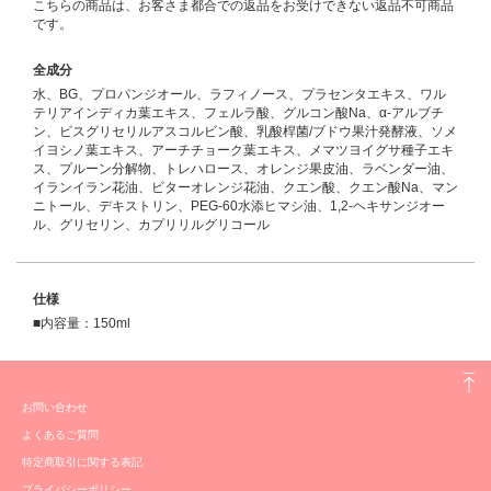
こちらの商品は、お客さま都合での返品をお受けできない返品不可商品
です。
全成分
水、BG、プロパンジオール、ラフィノース、プラセンタエキス、ワル
テリアインディカ葉エキス、フェルラ酸、グルコン酸Na、α-アルブチ
ン、ビスグリセリルアスコルビン酸、乳酸桿菌/ブドウ果汁発酵液、ソメ
イヨシノ葉エキス、アーチチョーク葉エキス、メマツヨイグサ種子エキ
ス、プルーン分解物、トレハロース、オレンジ果皮油、ラベンダー油、
イランイラン花油、ビターオレンジ花油、クエン酸、クエン酸Na、マン
ニトール、デキストリン、PEG-60水添ヒマシ油、1,2-ヘキサンジオー
ル、グリセリン、カプリリルグリコール
仕様
■内容量：150ml
お問い合わせ
よくあるご質問
特定商取引に関する表記
プライバシーポリシー