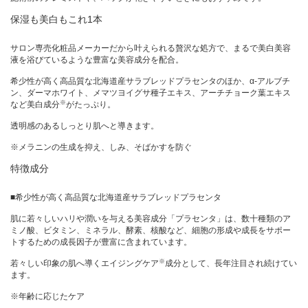
保湿も美白もこれ1本
サロン専売化粧品メーカーだから叶えられる贅沢な処方で、まるで美白美容
液を浴びているような豊富な美容成分を配合。
希少性が高く高品質な北海道産サラブレッドプラセンタのほか、α-アルブチ
ン、ダーマホワイト、メマツヨイグサ種子エキス、アーチチョーク葉エキス
※
など美白成分
がたっぷり。
透明感のあるしっとり肌へと導きます。
※メラニンの生成を抑え、しみ、そばかすを防ぐ
特徴成分
■希少性が高く高品質な北海道産サラブレッドプラセンタ
肌に若々しいハリや潤いを与える美容成分「プラセンタ」は、数十種類のア
ミノ酸、ビタミン、ミネラル、酵素、核酸など、細胞の形成や成長をサポー
トするための成長因子が豊富に含まれています。
※
若々しい印象の肌へ導くエイジングケア
成分として、長年注目され続けてい
ます。
※年齢に応じたケア