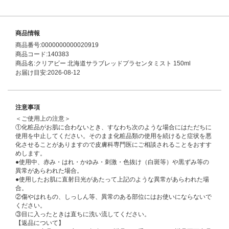
商品情報
商品番号:0000000000020919
商品コード:140383
商品名:クリアビー 北海道サラブレッドプラセンタミスト 150ml
お届け目安:2026-08-12
注意事項
＜ご使用上の注意＞
①化粧品がお肌に合わないとき、すなわち次のような場合にはただちに
使用を中止してください。そのまま化粧品類の使用を続けると症状を悪
化させることがありますので皮膚科専門医にご相談されることをおすす
めします。
●使用中、赤み・はれ・かゆみ・刺激・色抜け（白斑等）や黒ずみ等の
異常があらわれた場合。
●使用したお肌に直射日光があたって上記のような異常があらわれた場
合。
②傷やはれもの、しっしん等、異常のある部位にはお使いにならないで
ください。
③目に入ったときは直ちに洗い流してください。
【返品について】