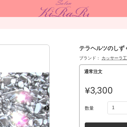
テラヘルツのしず
ブランド：
カッサーラ工
通常注文
¥3,300
数量