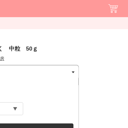
く 中粒 50ｇ
房