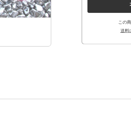
この
送料