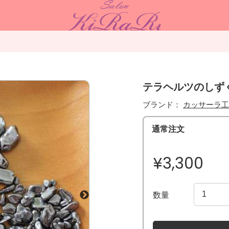
テラヘルツのしずく
ブランド：
カッサーラ工
通常注文
¥3,300
数量