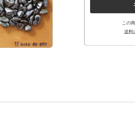
この
送料