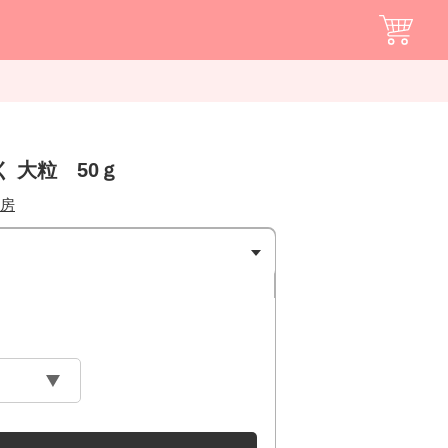
 大粒 50ｇ
房